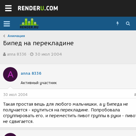
Анимация
Бипед на перекладине
А
Д
anna 8336
30 июл 2004
в
а
т
т
о
а
A
р
с
anna 8336
т
о
Активный участник
е
з
м
д
ы
а
30 июл 2004
н
Такая простая вещь для любого мальчишки, а у Бипеда не
и
получается - крутиться на перекладине. Попробовала
я
сгруппировать его, и переместить пивот группы в руки - пиво
не сдвигается.