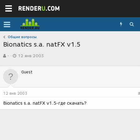
Общие вопросы
Bionatics s.a. natFX v1.5
А
Д
-
12 янв 2003
в
а
т
т
о
а
Guest
р
с
т
о
е
з
м
д
12 янв 2003
ы
а
н
Bionatics s.a. natFX v1.5-где скачать?
и
я