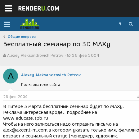
Общие вопросы
Бесплатный семинар по 3D MAXу
А
Д
Alexey Aleksandrovich Petrov
26 фев 2004
в
а
т
т
о
а
A
р
с
Alexey Aleksandrovich Petrov
т
о
Пользователь сайта
е
з
м
д
ы
а
26 фев 2004
н
В Питере 5 марта бесплатный семинар будет по МАХу.
и
Реклама интересная вроде.. подробнее на
я
www.educate.spb.ru
Чтобы на него записаться надо отправить письмо на
alex@akcent-m.com в котором указать только имя, фамилию
возраст и социальный статус (менеджер, художник,