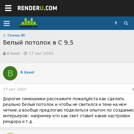
Cinema 4D
Белый потолок в С 9,5
А
Д
В бане!
17 окт 2005
в
а
т
т
о
а
В
р
с
В бане!
т
о
е
з
м
д
17 окт 2005
ы
а
н
Дорогие синюшники расскажите пожалуйста как сделать
и
реально белый потолок и чтобы не светился и тени на нем
я
четкие,а вообще предлогаю поделиться опытом по созданию
интерьеров- например кто как свет ставит какие настройки
рендора и т.д.