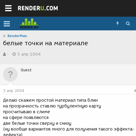
RenderMan
белые точки на материале
А
Д
-
3 апр 2004
в
а
т
т
о
а
Guest
р
с
т
о
е
з
м
д
3 апр 2004
ы
а
н
Делаю скажем простой материал типа блин
и
на прозрачность ставлю турбулентную карту
я
просчитываю в слиме
на сфере появляются
две белые точки сверху и снизу
(ну вообще вариантов много для получения такого эффекта-
дефекта)