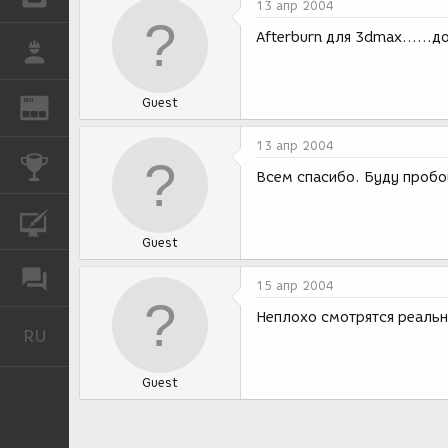
13 апр 2004
Afterburn для 3dmax......
РАБОТА
Guest
REN
ЖУРНАЛ
13 апр 2004
КОНКУРСЫ
Всем спасибо. Буду пробо
КУРСЫ
Guest
ФОРУМ
15 апр 2004
Неплохо смотрятся реальн
RU
Русский
Guest