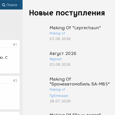
Поиск
Новые поступления
Making Of "Leprechaun"
Making of
03.08.2026
#1
Август 2026
ю. С
Журнал
02.08.2026
Making Of
#2
"Бронеавтомобиль БА-М85"
Making of
Публикации
28.07.2026