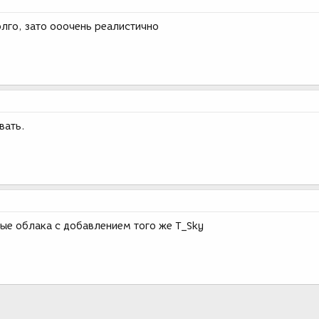
долго, зато ооочень реалистично
вать.
ые облака с добавлением того же T_Sky