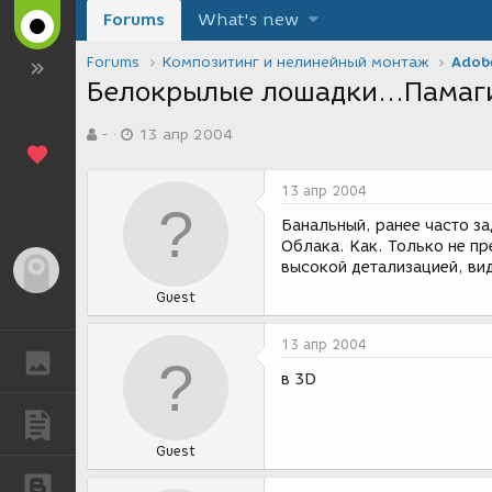
Forums
What's new
Forums
Композитинг и нелинейный монтаж
Adobe
Белокрылые лошадки...Памаг
А
Д
-
13 апр 2004
в
а
т
т
о
а
13 апр 2004
р
с
т
о
Банальный, ранее часто з
е
з
Облака. Как. Только не пр
м
д
высокой детализацией, ви
Гость
ы
а
Guest
н
и
я
13 апр 2004
ГАЛЕРЕЯ
в 3D
ПУБЛИКАЦИИ
Guest
БЛОГИ