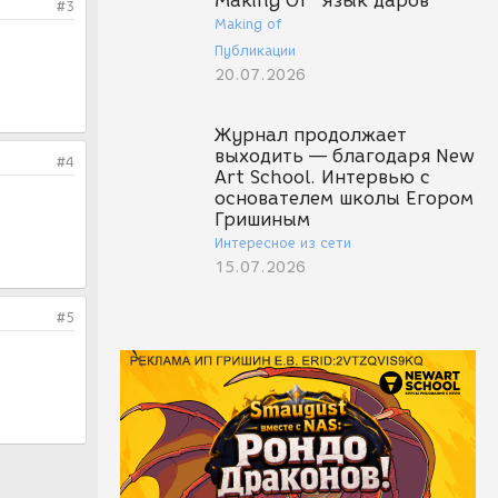
Making Of "Язык даров"
#3
Making of
Публикации
20.07.2026
Журнал продолжает
выходить — благодаря New
#4
Art School. Интервью с
основателем школы Егором
Гришиным
Интересное из сети
15.07.2026
#5