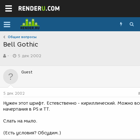
Общие вопросы
Bell Gothic
А
Д
-
5 дек 2002
в
а
т
т
о
а
Guest
р
с
т
о
е
з
м
д
5 дек 2002
ы
а
н
Нужен этот шрифт. Естевственно - кириллический. Можно вс
и
начертания в PS и ТT.
я
Слать на мыло.
(Есть условия? Обсудим.)