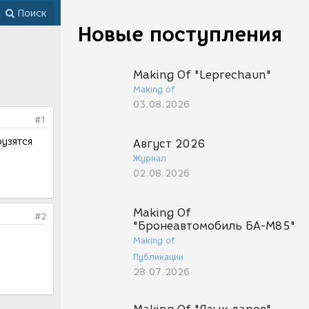
Поиск
Новые поступления
Making Of "Leprechaun"
Making of
03.08.2026
#1
рузятся
Август 2026
Журнал
02.08.2026
Making Of
#2
"Бронеавтомобиль БА-М85"
Making of
Публикации
28.07.2026