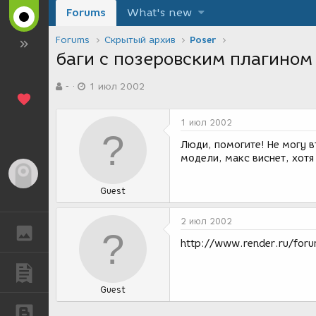
Forums
What's new
Forums
Скрытый архив
Poser
баги с позеровским плагином 
А
Д
-
1 июл 2002
в
а
т
т
о
а
1 июл 2002
р
с
т
о
Люди, помогите! Не могу в
е
з
модели, макс виснет, хотя
м
д
Гость
ы
а
Guest
н
и
я
2 июл 2002
ГАЛЕРЕЯ
http://www.render.ru/for
ПУБЛИКАЦИИ
Guest
БЛОГИ