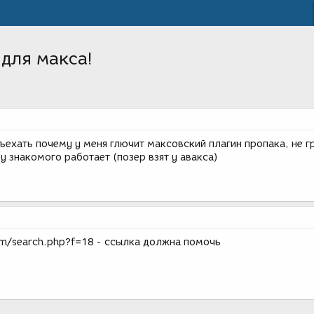
для макса!
ъехать почему у меня глючит максовский плагин пропака, не г
 у знакомого работает (позер взят у авакса)
um/search.php?f=18 - ссылка должна помочь