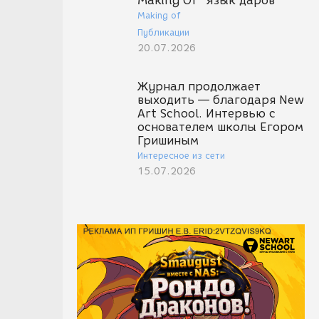
Making Of "Язык даров"
Making of
Публикации
20.07.2026
Журнал продолжает
выходить — благодаря New
Art School. Интервью с
основателем школы Егором
Гришиным
Интересное из сети
15.07.2026