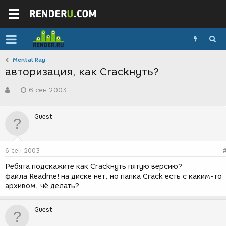
Mental Ray
авторизация, как Crackнуть?
А
Д
-
6 сен 2003
в
а
т
т
о
а
Guest
р
с
т
о
е
з
м
д
6 сен 2003
ы
а
н
Ребята подскажите как Crackнуть пятую версию?
и
файла Readme! на диске нет, но папка Crack есть с каким-то
я
архивом, чё делать?
Guest