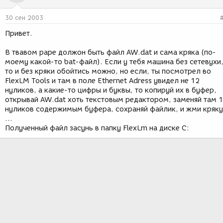
30 сен 2003
Привет.
В твавом раре должон быть файл AW.dat и сама кряка (по-
моему какой-то bat-файл). Если у тебя машина без сетевухи
то и без кряки обойтись можно, но если, ты посмотрел во
FlexLM Tools и там в поле Ethernet Adress увидел не 12
нуликов, а какие-то цифры и буквы, то копируй их в буфер,
открывай AW.dat хоть текстовым редактором, заменяй там 
нуликов содержимым буфера, сохраняй файлик, и жми кряку
...
Полученный файл засунь в папку FlexLm на диске C: