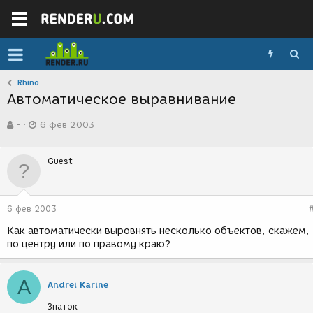
Rhino
Автоматическое выравнивание
А
Д
-
6 фев 2003
в
а
т
т
о
а
Guest
р
с
т
о
е
з
м
д
6 фев 2003
ы
а
н
Как автоматически выровнять несколько объектов, скажем,
и
по центру или по правому краю?
я
A
Andrei Karine
Знаток