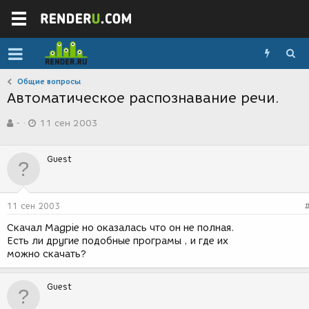
Общие вопросы
Автоматическое распознавание речи.
А
Д
-
11 сен 2003
в
а
т
т
о
а
Guest
р
с
т
о
е
з
м
д
11 сен 2003
ы
а
н
Скачал Magpie но оказалась что он не полная.
и
Есть ли другие подобные програмы , и где их
я
можно скачать?
Guest