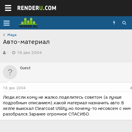
Maya
Авто-материал
А
Д
-
16 дек 2004
в
а
т
т
о
а
Guest
р
с
т
о
е
з
м
д
16 дек 2004
ы
а
н
Люди,если кому не жалко,поделитесь советом (а лучше
и
подробным описанием),какой материал назначить авто.В
я
хелпе выискал Clearcoat Utility,но почему-то несовсем с ним
разобрался.Заранее огромное СПАСИБО.