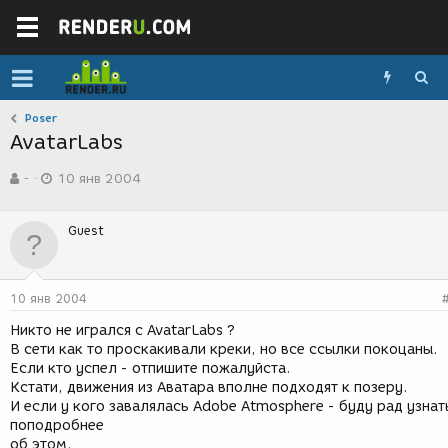
Poser
AvatarLabs
А
Д
-
10 янв 2004
в
а
т
т
о
а
Guest
р
с
т
о
е
з
м
д
10 янв 2004
ы
а
н
Никто не игрался с AvatarLabs ?
и
В сети как то проскакивали креки, но все ссылки покоцаны.
я
Если кто успел - отпишите пожалуйста.
Кстати, движения из Аватара вполне подходят к позеру.
И если у кого завалялась Adobe Atmosphere - буду рад узнат
поподробнее
об этом.