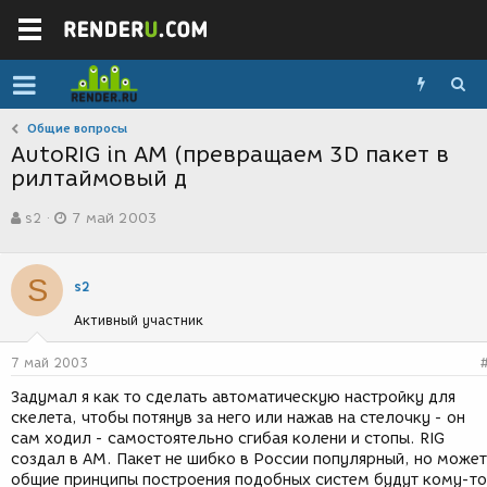
Общие вопросы
AutoRIG in AM (превращаем 3D пакет в
рилтаймовый д
А
Д
s2
7 май 2003
в
а
т
т
о
а
S
р
с
s2
т
о
Активный участник
е
з
м
д
ы
а
7 май 2003
н
Задумал я как то сделать автоматическую настройку для
и
скелета, чтобы потянув за него или нажав на стелочку - он
я
сам ходил - самостоятельно сгибая колени и стопы. RIG
создал в АМ. Пакет не шибко в России популярный, но может
общие принципы построения подобных систем будут кому-то