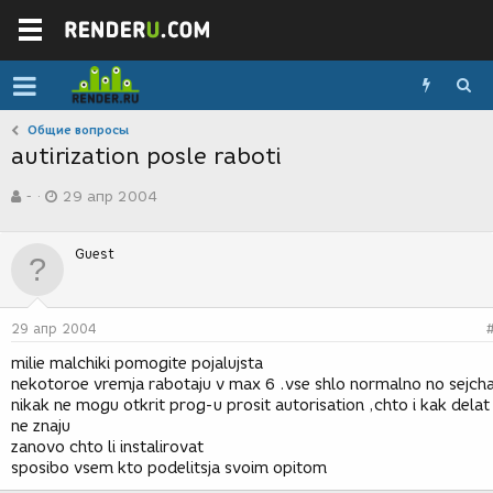
Общие вопросы
autirization posle raboti
А
Д
-
29 апр 2004
в
а
т
т
о
а
Guest
р
с
т
о
е
з
м
д
29 апр 2004
ы
а
н
milie malchiki pomogite pojalujsta
и
nekotoroe vremja rabotaju v max 6 .vse shlo normalno no sejch
я
nikak ne mogu otkrit prog-u prosit autorisation ,chto i kak delat
ne znaju
zanovo chto li instalirovat
sposibo vsem kto podelitsja svoim opitom