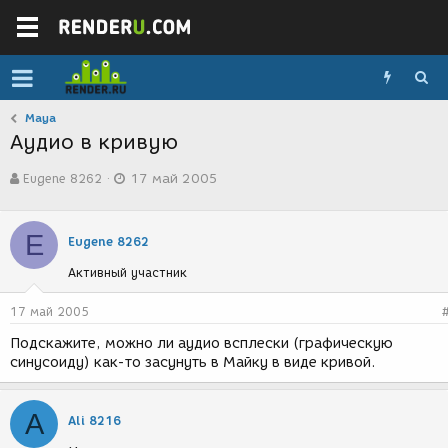
Maya
Аудио в кривую
А
Д
Eugene 8262
17 май 2005
в
а
т
т
о
а
E
р
с
Eugene 8262
т
о
Активный участник
е
з
м
д
ы
а
17 май 2005
н
Подскажите, можно ли аудио всплески (графическую
и
синусоиду) как-то засунуть в Майку в виде кривой.
я
A
Ali 8216