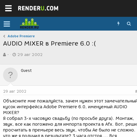
Adobe Premiere
AUDIO MIXER в Premiere 6.0 :(
А
Д
-
29 авг 2002
в
а
т
т
о
а
Guest
р
с
т
о
е
з
м
д
29 авг 2002
ы
а
н
Объясните мне пожалуйста, зачем нужен этот замечательны
и
кусок интерфейса Adobe Premiere 6.0, именуемый AUDIO
я
MIXER?
Я собрал 3-х часовую свадьбу (по просьбе друга). Монтаж,
звук, все как погожено для импорта проекта в Afx. Вот, реш
просчитать в премьере весь звук, чтобы Ae было не сложно.
что же я получил в результате? 3 часа отстоя.... Вся