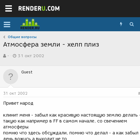
Общие вопросы
Атмосфера земли - хелп плиз
А
Д
-
31 окт 2002
в
а
т
т
о
а
Guest
р
с
т
о
е
з
м
д
31 окт 2002
ы
а
н
Привет народ
и
я
клинит меня - забыл как красивую настоящую землю делать 
такую как например в FF в самом начале, со свечением
атмосферы
помню что здесь обсуждали, помню что делал - а как забыл
день вожусь а выходит не то