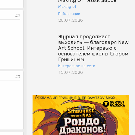
Making Of "Язык даров"
Making of
Публикации
#2
20.07.2026
Журнал продолжает
выходить — благодаря New
Art School. Интервью с
основателем школы Егором
Гришиным
Интересное из сети
15.07.2026
#3