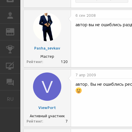
РАБОТА
6 сен 2008
автор вы не ошиблись раз
REN
ЖУРНАЛ
КОНКУРСЫ
Pasha_sevkav
Мастер
Рейтинг
120
КУРСЫ
7 апр 2009
V
ФОРУМ
автор, Вы не ошиблись ре
RU
Русский
ViewPort
Активный участник
Рейтинг
7