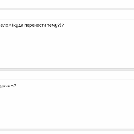
делом(куда перенести тему?)?
сурсом?