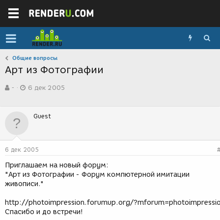
Общие вопросы
Арт из Фотографии
А
Д
-
6 дек 2005
в
а
т
т
о
а
Guest
р
с
т
о
е
з
м
д
6 дек 2005
ы
а
н
Приглашаем на новый форум:
и
"Арт из Фотографии - Форум компютерной имитации
я
живописи."
http://photoimpression.forumup.org/?mforum=photoimpressi
Спасибо и до встречи!