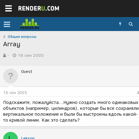
Общие вопросы
Array
А
Д
-
16 сен 2005
в
а
т
т
о
а
Guest
р
с
т
о
е
з
м
д
16 сен 2005
ы
а
н
Подскажите, пожалуйста...Нужно создать много одинаковых
и
объектов (например, цилиндров), которые бы все сохраняли
я
вертикальное положение и были бы выстроены вдоль какой-
то кривой линии. Как это сделать?
Lekson