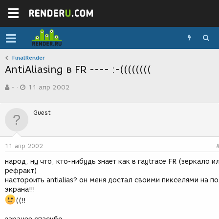
FinalRender
AntiAliasing в FR ---- :-((((((((
А
Д
-
11 апр 2002
в
а
т
т
о
а
Guest
р
с
т
о
е
з
м
д
11 апр 2002
ы
а
н
народ, ну что, кто-нибудь знает как в raytrace FR (зеркало и
и
рефракт)
я
настороить antialias? он меня достал своими пикселями на п
экрана!!!
((!!