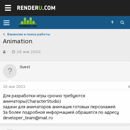
Вакансии и поиск работы
Animation
А
Д
-
26 янв 2002
в
а
т
т
о
а
Guest
р
с
т
о
е
з
м
д
26 янв 2002
ы
а
н
Для разработки игры срочно требуются
и
аниматоры(CharacterStudio)
я
задачи для аниматоров анимация готовых персонажей.
За более подробной информацией обрашятся по адресу
developer_team@mail.ru