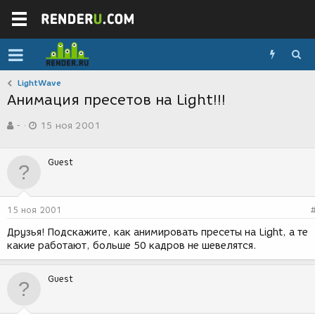
LightWave
Анимация пресетов на Light!!!
А
Д
-
15 ноя 2001
в
а
т
т
о
а
Guest
р
с
т
о
е
з
м
д
15 ноя 2001
ы
а
н
Друзья! Подскажите, как анимировать пресеты на Light, а те
и
какие работают, больше 50 кадров не шевелятся.
я
Guest