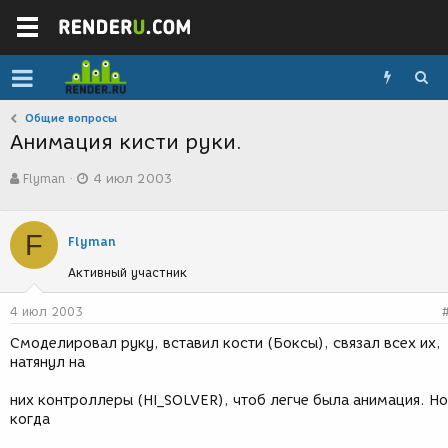
Общие вопросы
Анимация кисти руки.
А
Д
Flyman
4 июл 2003
в
а
т
т
о
а
F
р
с
Flyman
т
о
Активный участник
е
з
м
д
ы
а
4 июл 2003
н
Смоделировал руку, вставил кости (Боксы), связал всех их,
и
натянул на
я
них контроллеры (HI_SOLVER), чтоб легче была анимация. Но
когда