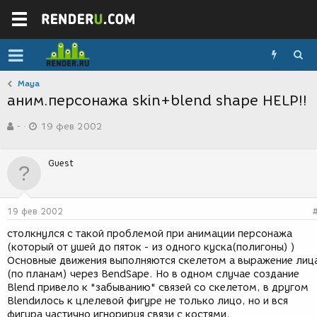
Maya
аним.персонажа skin+blend shape HELP!!
А
Д
-
19 фев 2002
в
а
т
т
о
а
Guest
р
с
т
о
е
з
м
д
19 фев 2002
ы
а
н
столкнулся с такой проблемой при анимации персонажа
и
(который от ушей до пяток - из одного куска(полигоны) )
я
Основные движения выполняются скелетом а выражение лиц
(по планам) через BendSape. Но в одном случае создание
Blend привело к "забыванию" связей со скелетом, в другом
Blendилось к цлелевой фигуре не только лицо, но и вся
фигура частично игнорируя связи с костями.