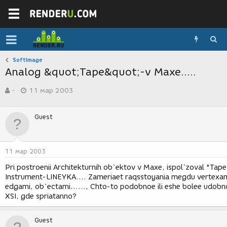
SoftImage
Analog &quot;Tape&quot;-v Maxe.....
А
Д
-
11 мар 2003
в
а
т
т
о
а
Guest
р
с
т
о
е
з
м
д
11 мар 2003
ы
а
н
Pri postroenii Architekturnih ob`ektov v Maxe, ispol`zoval "Tape
и
Instrument-LINEYKA.... Zameriaet raqsstoyania megdu vertexam
я
edgami, ob`ectami......, Chto-to podobnoe ili eshe bolee udobn
XSI, gde spriatanno?
Guest