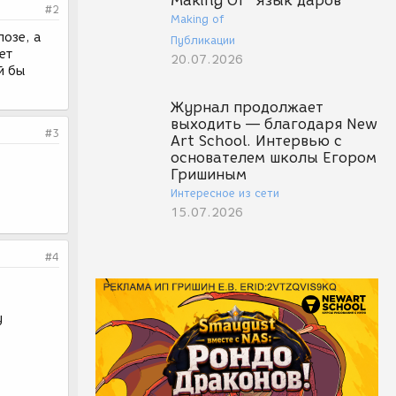
Making Of "Язык даров"
#2
Making of
озе, а
Публикации
ет
20.07.2026
й бы
Журнал продолжает
выходить — благодаря New
#3
Art School. Интервью с
основателем школы Егором
Гришиным
Интересное из сети
15.07.2026
#4
у