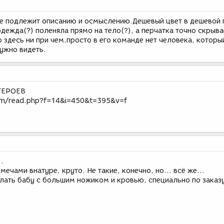
не подлежит описанию и осмыслению.Дешевый цвет в дешевой п
одежда(?) поленяла прямо на тело(?), а перчатка точно скрыва
 здесь ни при чем,просто в его команде нет человека, которы
нужно видеть.
ГЕРОЕВ
um/read.php?f=14&i=450&t=395&v=f
.
ечами внатуре, круто. Не такие, конечно, но... всё же...
елать бабу с большим ножиком и кровью, специально по заказ