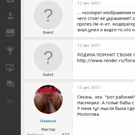
12 дек 2001
...+колорит изображения 
РАБОТА
чего стоят ее украшения?,
протез.Не-е-ет, модератор
знал,умел и видел то,что 
REN
ЖУРНАЛ
Guest
12 дек 2001
КОНКУРСЫ
РОДИНА ПОМНИТ СВОИХ 
http://www.render.ru/for
КУРСЫ
Guest
ФОРУМ
13 дек 2001
Секачь, хех. "рот рабочий"
RU
Русский
Насмешил. А голые бабы с м
У меня тут мысля была сд
Молотова.
Daemon
Мастер
Рейтинг
577