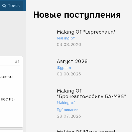
Поиск
Новые поступления
Making Of "Leprechaun"
Making of
03.08.2026
Август 2026
#1
Журнал
02.08.2026
далеко
Making Of
"Бронеавтомобиль БА-М85"
 нее из-
Making of
Публикации
28.07.2026