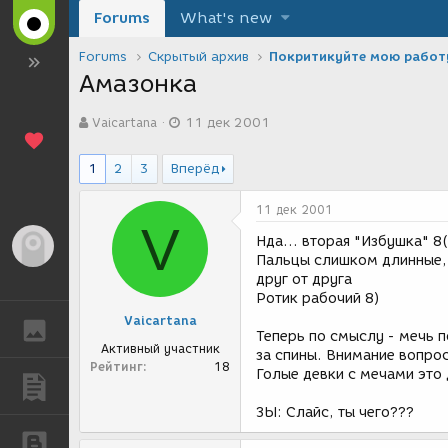
Forums
What's new
Forums
Скрытый архив
Покритикуйте мою работ
Амазонка
А
Д
Vaicartana
11 дек 2001
в
а
т
т
о
а
1
2
3
Вперёд
р
с
т
о
11 дек 2001
е
з
V
м
д
Нда... вторая "Избушка" 8(
Гость
ы
а
Пальцы слишком длинные, 
н
друг от друга
и
Ротик рабочий 8)
я
Vaicartana
ГАЛЕРЕЯ
Теперь по смыслу - мечь п
Активный участник
за спины. Внимание вопрос
Рейтинг
18
Голые девки с мечами это
ПУБЛИКАЦИИ
ЗЫ: Слайс, ты чего???
БЛОГИ