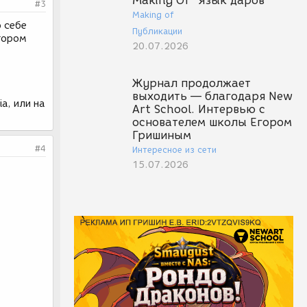
Making Of "Язык даров"
#3
Making of
о себе
Публикации
ятором
20.07.2026
Журнал продолжает
выходить — благодаря New
a, или на
Art School. Интервью с
основателем школы Егором
Гришиным
#4
Интересное из сети
15.07.2026