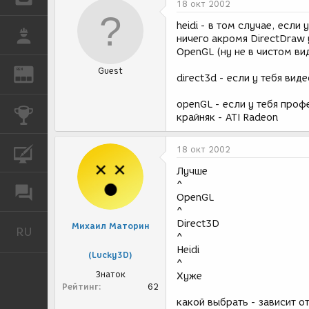
18 окт 2002
heidi - в том случае, если
РАБОТА
ничего акромя DirectDraw 
OpenGL (ну не в чистом ви
Guest
REN
ЖУРНАЛ
direct3d - если у тебя ви
openGL - если у тебя проф
КОНКУРСЫ
крайняк - ATI Radeon
18 окт 2002
КУРСЫ
Лучше
^
ФОРУМ
OpenGL
^
Direct3D
Михаил Маторин
RU
Русский
^
Heidi
(Lucky3D)
^
Знаток
Хуже
Рейтинг
62
какой выбрать - зависит о