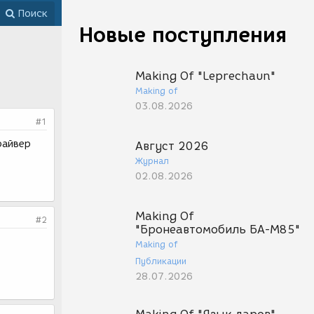
Поиск
Новые поступления
Making Of "Leprechaun"
Making of
03.08.2026
#1
райвер
Август 2026
Журнал
02.08.2026
Making Of
#2
"Бронеавтомобиль БА-М85"
Making of
Публикации
28.07.2026