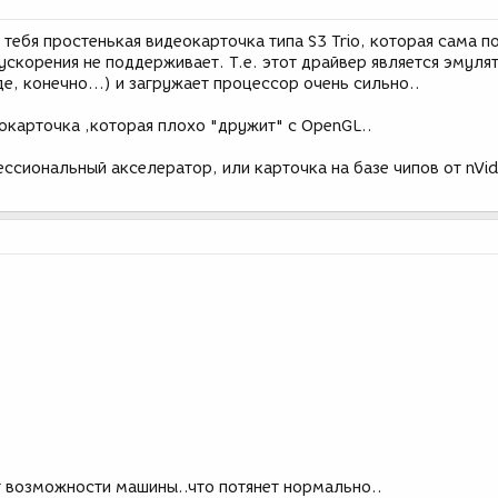
 у тебя простенькая видеокарточка типа S3 Trio, которая сама п
ускорения не поддерживает. Т.е. этот драйвер является эмул
де, конечно...) и загружает процессор очень сильно..
деокарточка ,которая плохо "дружит" с OpenGL..
ессиональный акселератор, или карточка на базе чипов от nVidi
т возможности машины..что потянет нормально..