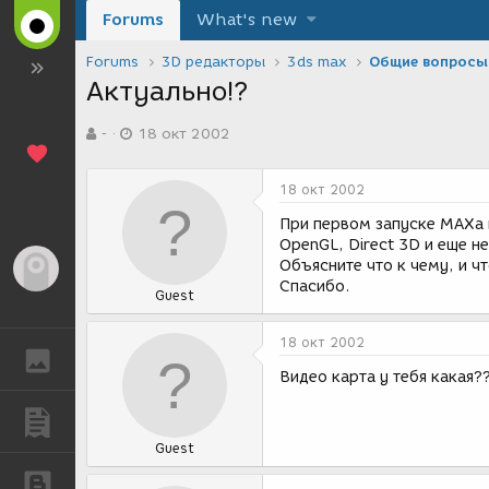
Forums
What's new
Forums
3D редакторы
3ds max
Общие вопросы
Актуально!?
А
Д
-
18 окт 2002
в
а
т
т
о
а
18 окт 2002
р
с
т
о
При первом запуске МАХа 
е
з
OpenGL, Direct 3D и еще н
м
д
Объясните что к чему, и ч
Гость
ы
а
Спасибо.
Guest
н
и
я
18 окт 2002
ГАЛЕРЕЯ
Видео карта у тебя какая?
ПУБЛИКАЦИИ
Guest
БЛОГИ