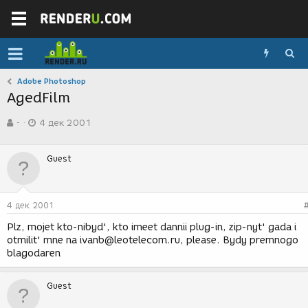
Adobe Photoshop
AgedFilm
А
Д
-
4 дек 2001
в
а
т
т
о
а
Guest
р
с
т
о
е
з
м
д
4 дек 2001
ы
а
н
Plz, mojet kto-nibyd', kto imeet dannii plug-in, zip-nyt' gada i
и
otmilit' mne na ivanb@leotelecom.ru, please. Bydy premnogo
я
blagodaren
Guest