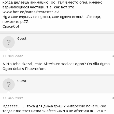
когда делаешь анимацию, оо, там вместо огня, именно
взрывающиеся частици, т.е. как вот это
www.hot.ee/xarea/testaster.avi
Ну а мне взрывы не нужны, мне нужен огонь!...Лююди,
помогите plZZ..
Спасибо!
Guest
11 мар 2002
A kto tebe skazal, chto Afterburn sdelaet ogon? On dlia dyma...
Ogon delai s Phoenix'om
Guest
11 мар 2002
мдеееее.......тока для дыма гриш ? интересно почему-же
тогда плаг этот назвали afterBURN а не afterSMOKE ?! А ?