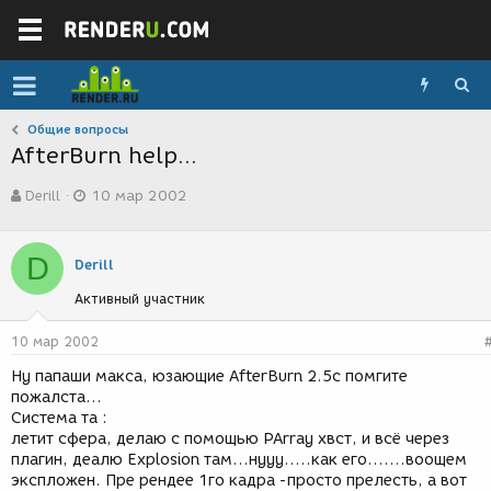
Общие вопросы
AfterBurn help...
А
Д
Derill
10 мар 2002
в
а
т
т
о
а
D
р
с
Derill
т
о
Активный участник
е
з
м
д
ы
а
10 мар 2002
н
Ну папаши макса, юзающие AfterBurn 2.5c помгите
и
пожалста...
я
Система та :
летит сфера, делаю с помощью PArray хвст, и всё через
плагин, деалю Explosion там...нууу.....как его.......воощем
экспложен. Пре рендее 1го кадра -просто прелесть, а вот