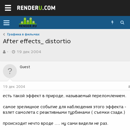
Графика в фильмах
After effects_ distortio
А
Д
-
19 дек 2004
в
а
т
т
о
а
Guest
р
с
т
о
е
з
м
д
19 дек 2004
ы
а
н
есть такой эффект в природе, называемый переломлением.
и
я
самое зрелищное событие для наблюдения этого эффекта -
взлет самолета с реактивными турбинами ( съемки сзади.)
происходит нечто вроде .... ну сами видели не раз.