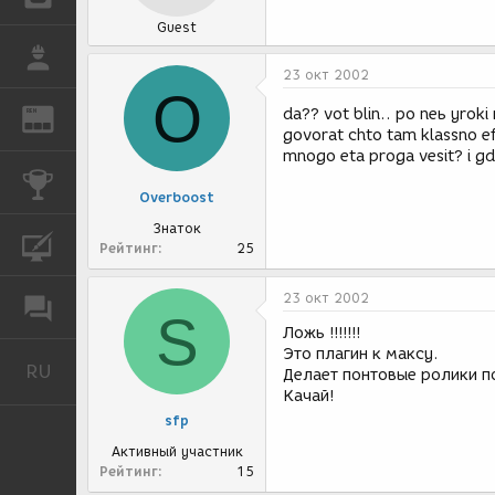
Guest
РАБОТА
23 окт 2002
O
da?? vot blin.. po neь yroki
REN
ЖУРНАЛ
govorat chto tam klassno ef
mnogo eta proga vesit? i g
КОНКУРСЫ
Overboost
Знаток
КУРСЫ
Рейтинг
25
23 окт 2002
ФОРУМ
S
Ложь !!!!!!!
Это плагин к максу.
RU
Русский
Делает понтовые ролики п
Качай!
sfp
Активный участник
Рейтинг
15