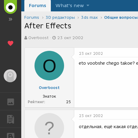
Forums
What's new
Forums
3D редакторы
3ds max
Общие вопросы
After Effects
А
Д
Overboost
23 окт 2002
в
а
т
т
о
а
23 окт 2002
р
с
O
т
о
eto voobshe chego takoe? e
е
з
м
д
Гость
ы
а
н
Overboost
и
я
Знаток
ГАЛЕРЕЯ
Рейтинг
25
23 окт 2002
ПУБЛИКАЦИИ
отдельная, ещё какая отд
БЛОГИ