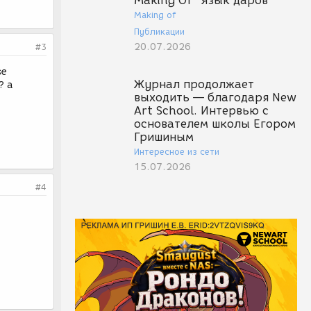
Making Of "Язык даров"
Making of
Публикации
20.07.2026
#3
se
Журнал продолжает
? a
выходить — благодаря New
Art School. Интервью с
основателем школы Егором
Гришиным
Интересное из сети
15.07.2026
#4