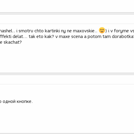
 nashel.. i smotru chto kartinki ny ne maxovskie..
) i v foryme v
ffekti delat... tak eto kak? v maxe scena a potom tam dorabotka
de skachat?
о одной кнопке.