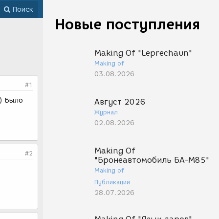
Поиск
Новые поступления
Making Of "Leprechaun"
Making of
03.08.2026
#1
т) Было
Август 2026
Журнал
02.08.2026
Making Of
#2
"Бронеавтомобиль БА-М85"
Making of
Публикации
28.07.2026