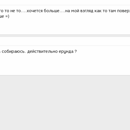
что то не то....хочется больше....на мой взгляд как то там пове
ше =)
ь собираюсь. действительно ерунда ?