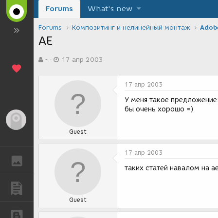
Forums
What's new
Forums
Композитинг и нелинейный монтаж
Adobe
АЕ
А
Д
-
17 апр 2003
в
а
т
т
о
а
17 апр 2003
р
с
т
о
У меня такое предложение:
е
з
бы очень хорошо =)
м
д
Гость
ы
а
Guest
н
и
я
17 апр 2003
ГАЛЕРЕЯ
таких статей навалом на a
ПУБЛИКАЦИИ
Guest
БЛОГИ