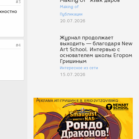
Making Of "Язык даров"
#3
Making of
рхностно
Публикации
20.07.2026
Журнал продолжает
выходить — благодаря New
#4
Art School. Интервью с
основателем школы Егором
Гришиным
Интересное из сети
15.07.2026