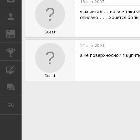
18 апр 2003
я их читал.....но все таки 
РАБОТА
описано.......хочется боль
Guest
REN
ЖУРНАЛ
24 апр 2003
КОНКУРСЫ
а че поверхносно? я купит
КУРСЫ
Guest
ФОРУМ
RU
Русский