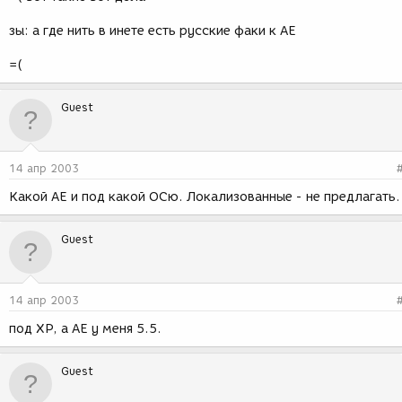
зы: а где нить в инете есть русские факи к АЕ
=(
Guest
14 апр 2003
Какой АЕ и под какой ОСю. Локализованные - не предлагать.
Guest
14 апр 2003
под XР, а АЕ у меня 5.5.
Guest