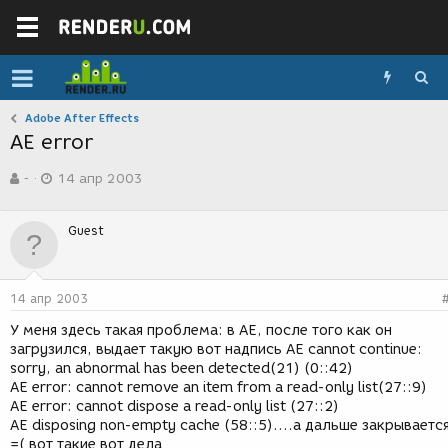
Adobe After Effects
AE error
А
Д
-
14 апр 2003
в
а
т
т
о
а
Guest
р
с
т
о
е
з
м
д
14 апр 2003
ы
а
н
У меня здесь такая проблема: в AE, после того как он
и
загрузился, выдает такую вот надпись AE cannot continue:
я
sorry, an abnormal has been detected(21) (0::42)
AE error: cannot remove an item from a read-only list(27::9)
AE error: cannot dispose a read-only list (27::2)
AE disposing non-empty cache (58::5)....а дальше закрываетс
=( вот такие вот дела