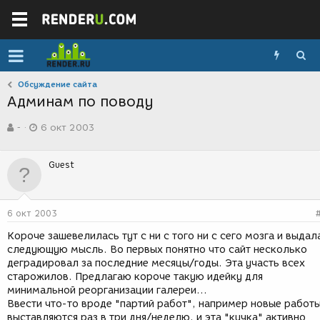
Обсуждение сайта
Админам по поводу
А
Д
-
6 окт 2003
в
а
т
т
о
а
Guest
р
с
т
о
е
з
м
д
6 окт 2003
ы
а
н
Короче зашевелилась тут с ни с того ни с сего мозга и выдал
и
следующую мысль. Во первых понятно что сайт несколько
я
деградировал за последние месяцы/годы. Эта участь всех
старожилов. Предлагаю короче такую идейку для
минимальной реорганизации галереи...
Ввести что-то вроде "партий работ", например новые работ
выставляются раз в три дня/неделю, и эта "кучка" активно