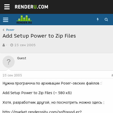
Poser
Add Setup Power to Zip Files
А
Д
-
23 сен 2005
в
а
т
т
о
а
Guest
р
с
т
о
е
з
м
д
23 сен 2005
ы
а
н
Нужна программа по архивации Poser-овских файлов :
и
я
Add Setup Power to Zip Files (~ 580 кБ)
Хотя, разработчик другой, но посмотреть можно здесь :
http://market.renderosity.com/softgood.ez?