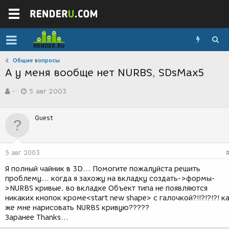
Общие вопросы
А у меня вообще нет NURBS, SDsMax5
А
Д
-
5 авг 2003
в
а
т
т
о
а
Guest
р
с
т
о
е
з
м
д
5 авг 2003
ы
а
н
Я полный чайник в 3D... Помогите пожалуйста решить
и
проблему... когда я захожу на вкладку создать->формы-
я
>NURBS кривые, во вкладке Объект типа не появляются
никаких кнопок кроме<start new shape> c галочкой?!!?!?!?! к
же мне нарисовать NURBS кривую?????
Заранее Thanks...