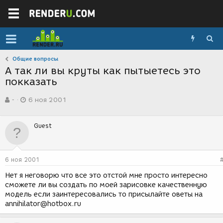
Общие вопросы
А так ли вы круты как пытыетесь это
покказать
А
Д
-
6 ноя 2001
в
а
т
т
о
а
Guest
р
с
т
о
е
з
м
д
6 ноя 2001
ы
а
н
Нет я неговорю что все это отстой мне просто интересно
и
сможете ли вы создать по моей зарисовке качественную
я
модель если заинтересовались то присылайте оветы на
annihilator@hotbox.ru