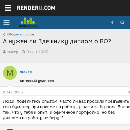
Общие вопросы
А нужен ли 3дешнику диплом о ВО?
А
Д
maxep
9 сен 2003
в
а
т
т
о
а
р
с
M
maxep
т
о
е
з
Активный участник
м
д
ы
а
9 сен 2003
н
и
Люди, поделитесь опытом, часто ли вас просили предъявить
я
сию бумажку при приёме на работу, у нас и за бугром. Быва
так, что у тебя и опыт, и офигенное портфолио, но без
диплома на работу не берут?