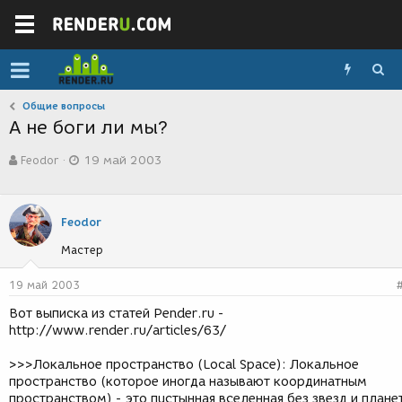
Общие вопросы
А не боги ли мы?
А
Д
Feodor
19 май 2003
в
а
т
т
о
а
р
с
Feodor
т
о
е
з
Мастер
м
д
ы
а
19 май 2003
н
и
Вот выписка из статей Pender.ru -
я
http://www.render.ru/articles/63/
>>>Локальное пространство (Local Space): Локальное
пространство (которое иногда называют координатным
пространством) - это пустынная вселенная без звезд и плане