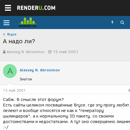
Bryce
А надо ли?
А
Д
Alexsey N. Abrosimov
15 май 2001
в
а
т
т
о
а
A
р
с
Alexsey N. Abrosimov
т
о
Знаток
е
з
м
д
ы
а
15 май 2001
н
Сабж. В смысле этот форум?
и
Есть сайты целиком посвящённые Bryce, где эту прогу любят
я
лелеют и вообще относятся не как к "генератору
цылиндеров", а к нормальному 3D пакету, со своими
достоинствами и недостатками. А тут оно совершенно лишне
:-/