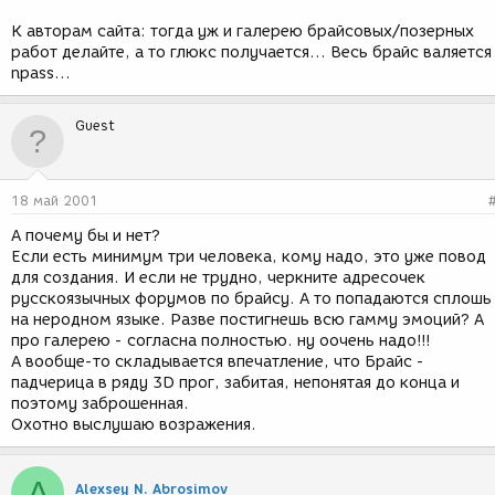
К авторам сайта: тогда уж и галерею брайсовых/позерных
работ делайте, а то глюкс получается... Весь брайс валяется
npass...
Guest
18 май 2001
А почему бы и нет?
Если есть минимум три человека, кому надо, это уже повод
для создания. И если не трудно, черкните адресочек
русскоязычных форумов по брайсу. А то попадаются сплошь
на неродном языке. Разве постигнешь всю гамму эмоций? А
про галерею - согласна полностью. ну оочень надо!!!
А вообще-то складывается впечатление, что Брайс -
падчерица в ряду 3D прог, забитая, непонятая до конца и
поэтому заброшенная.
Охотно выслушаю возражения.
A
Alexsey N. Abrosimov