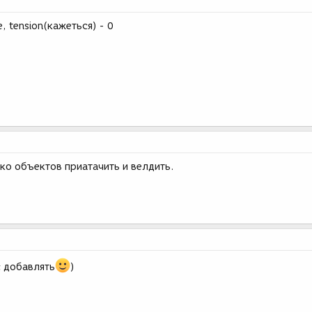
, tension(кажеться) - 0
ко объектов приатачить и велдить.
 добавлять
)