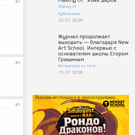
Making Of "Язык даров"
#3
Making of
Публикации
20.07.2026
Журнал продолжает
выходить — благодаря New
Art School. Интервью с
основателем школы Егором
Гришиным
#4
Интересное из сети
15.07.2026
#5