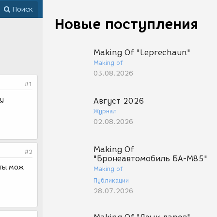
Поиск
Новые поступления
Making Of "Leprechaun"
Making of
03.08.2026
#1
ру
Август 2026
Журнал
02.08.2026
Making Of
#2
"Бронеавтомобиль БА-М85"
 ты мож
Making of
Публикации
28.07.2026