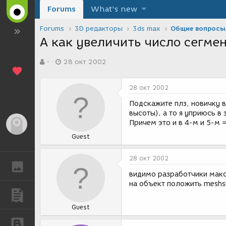
Forums
What's new
Forums
3D редакторы
3ds max
Общие вопросы
А как увеличить число сегмен
А
Д
-
28 окт 2002
в
а
т
т
о
а
28 окт 2002
р
с
т
о
Подскажите плз, новичку в
е
з
высоты), а то я уприюсь в
м
д
Причем это и в 4-м и 5-м =
Гость
ы
а
Guest
н
и
я
28 окт 2002
ГАЛЕРЕЯ
видимо разработчики макс
на объект положить meshs
ПУБЛИКАЦИИ
Guest
БЛОГИ