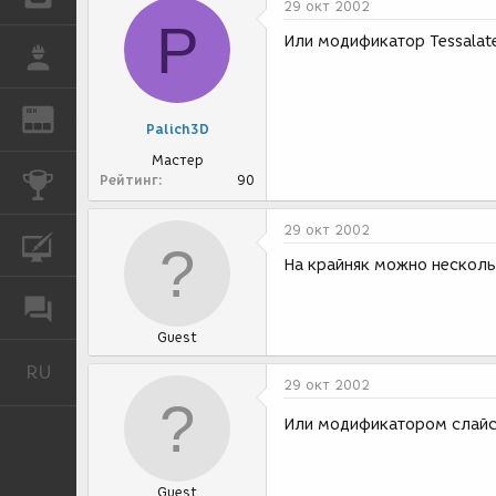
29 окт 2002
P
Или модификатор Tessalate
РАБОТА
REN
ЖУРНАЛ
Palich3D
Мастер
Рейтинг
90
КОНКУРСЫ
29 окт 2002
КУРСЫ
На крайняк можно несколь
ФОРУМ
Guest
RU
Русский
29 окт 2002
Или модификатором слайс
Guest