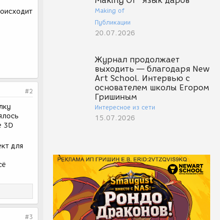
Making Of "Язык даров"
Making of
роисходит
Публикации
20.07.2026
Журнал продолжает
выходить — благодаря New
Art School. Интервью с
основателем школы Егором
#2
Гришиным
лку
Интересное из сети
ялось
15.07.2026
е 3D
кт для
сё
#3