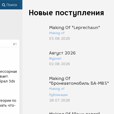
Поиск
Новые поступления
Making Of "Leprechaun"
Making of
03.08.2026
#1
Август 2026
Журнал
02.08.2026
рессорная
вает.
Making Of
брал 3ds
"Бронеавтомобиль БА-М85"
Making of
Публикации
28.07.2026
теория по
чать что-