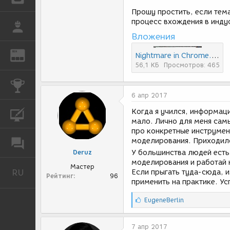
Прошу простить, если тема
процесс вхождения в инду
РАБОТА
Вложения
REN
ЖУРНАЛ
Nightmare in Chrome....jpg
56,1 КБ
Просмотров: 465
КОНКУРСЫ
6 апр 2017
Когда я учился, информаци
КУРСЫ
мало. Лично для меня сам
про конкретные инструмен
моделирования. Приходило
ФОРУМ
Deruz
У большинства людей есть 
моделирования и работай 
Мастер
RU
Если прыгать туда-сюда, и
Русский
Рейтинг
96
применить на практике. Ус
С
EugeneBerlin
и
м
п
7 апр 2017