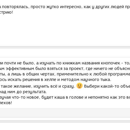
 повторялась, просто жутко интересно, как у других людей п
стрию!
и почти не было, а изучать по книжкам названия кнопочек - то
ым эффективным было взяться за проект, где ничего не объясн
ты, а лишь в общих чертах, применительно к любой программ
сь искать решения в хелпе и методом научного тыка.
такое желание, изучить всё и сразу.
Выбери какой-то объе
над ним до результата.
зучая что-то новое, будет каша в голове и непонятно как это в
пехов!