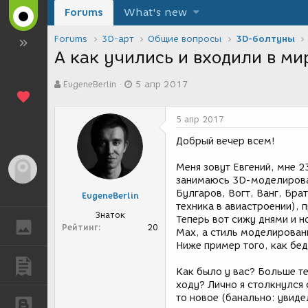
Forums
What's new
Forums
3D-арт
Общие вопросы
3D-болтуны
А как учились и входили в ми
А
Д
EugeneBerlin
5 апр 2017
в
а
т
т
о
а
5 апр 2017
р
с
т
о
Добрый вечер всем!
е
з
м
д
Меня зовут Евгений, мне 2
Гость
ы
а
занимаюсь 3D-моделирова
н
Булгаров, Вогт, Ванг, Бра
EugeneBerlin
и
техника в авиастроении), п
я
Знаток
Теперь вот сижу днями и 
ГАЛЕРЕЯ
Рейтинг
20
Max, а стиль моделировани
Ниже пример того, как бе
ПУБЛИКАЦИИ
Как было у вас? Больше те
ходу? Лично я столкнулся 
то новое (банально: увидел
БЛОГИ