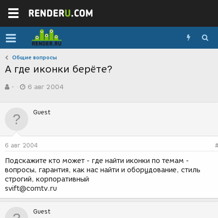
Общие вопросы
А где иконки берёте?
А
Д
-
6 авг 2004
в
а
т
т
о
а
Guest
р
с
т
о
е
з
м
д
6 авг 2004
ы
а
н
Подскажите кто может - где найти иконки по темам -
и
вопросы, гарантия, как нас найти и оборудование, стиль
я
строгий, корпоративный
svift@comtv.ru
Guest