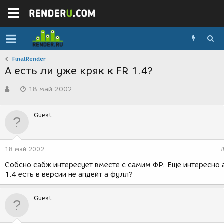
FinalRender
А есть ли уже кряк к FR 1.4?
А
Д
-
18 май 2002
в
а
т
т
о
а
Guest
р
с
т
о
е
з
м
д
18 май 2002
ы
а
н
Собсно сабж интересует вместе с самим ФР. Еще интересно 
и
1.4 есть в версии не апдейт а фулл?
я
Guest