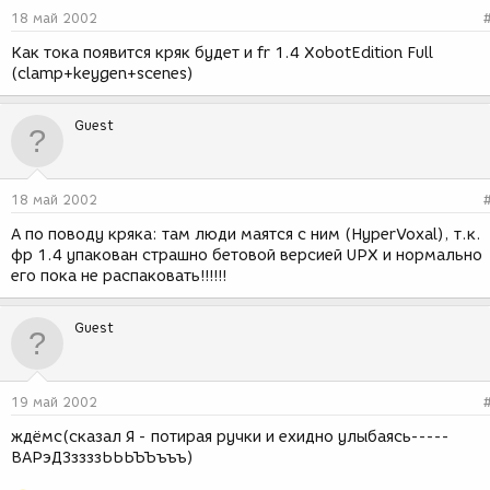
18 май 2002
Как тока появится кряк будет и fr 1.4 XobotEdition Full
(clamp+keygen+scenes)
Guest
18 май 2002
А по поводу кряка: там люди маятся с ним (HyperVoxal), т.к.
фр 1.4 упакован страшно бетовой версией UPX и нормально
его пока не распаковать!!!!!!
Guest
19 май 2002
ждёмс(сказал Я - потирая ручки и ехидно улыбаясь-----
ВАРэДЗззззЬЬЬЪЪъъъ)