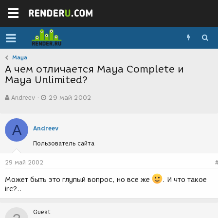
Maya
А чем отличается Maya Complete и
Maya Unlimited?
А
Д
Andreev
29 май 2002
в
а
т
т
о
а
A
р
с
Andreev
т
о
Пользователь сайта
е
з
м
д
ы
а
29 май 2002
н
и
Может быть это глупый вопрос, но все же
. И что такое
я
irc?..
Guest