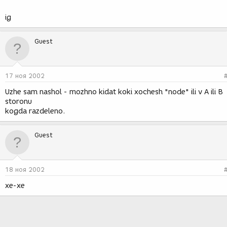
ig
Guest
17 ноя 2002
Uzhe sam nashol - mozhno kidat koki xochesh "node" ili v A ili B
storonu
kogda razdeleno.
Guest
18 ноя 2002
хе-хе