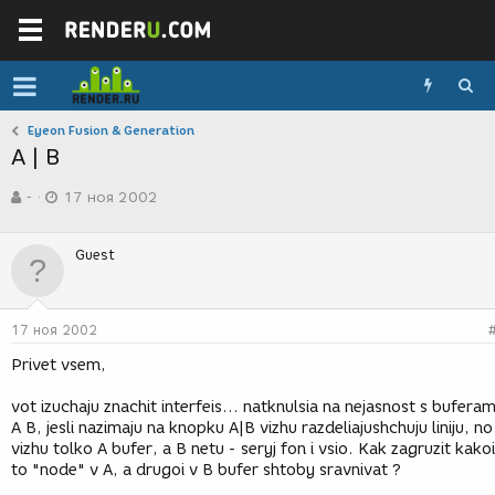
Eyeon Fusion & Generation
A | B
А
Д
-
17 ноя 2002
в
а
т
т
о
а
Guest
р
с
т
о
е
з
м
д
17 ноя 2002
ы
а
н
Privet vsem,
и
я
vot izuchaju znachit interfeis... natknulsia na nejasnost s buferam
A B, jesli nazimaju na knopku A|B vizhu razdeliajushchuju liniju, no
vizhu tolko A bufer, a B netu - seryj fon i vsio. Kak zagruzit kakoi
to "node" v A, a drugoi v B bufer shtoby sravnivat ?