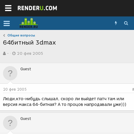
Общие вопросы
64битный 3dmax
А
Д
-
20 фев 2005
в
а
т
т
о
а
Guest
р
с
т
о
е
з
м
д
20 фев 2005
ы
а
н
Люди,кто-нибудь слышал, скоро ли выйдет патч там или
и
версия макса 64-битная? А то процов напродавали уже)))
я
Guest