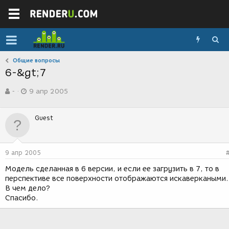
Общие вопросы
6-&gt;7
А
Д
-
9 апр 2005
в
а
т
т
о
а
Guest
р
с
т
о
е
з
м
д
9 апр 2005
ы
а
н
Модель сделанная в 6 версии, и если ее загрузить в 7, то в
и
перспективе все поверхности отображаются искаверкаными.
я
В чем дело?
Спасибо.